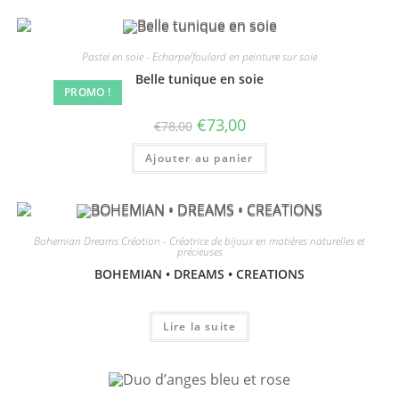
Pastel en soie - Echarpe/foulard en peinture sur soie
Belle tunique en soie
PROMO !
€
73,00
€
78,00
Ajouter au panier
Bohemian Dreams Création - Créatrice de bijoux en matières naturelles et
précieuses
BOHEMIAN • DREAMS • CREATIONS
Lire la suite