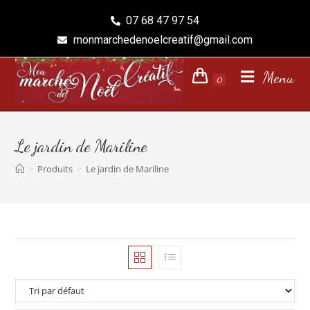
07 68 47 97 54
monmarchedenoelcreatif@gmail.com
Menu
0
Le jardin de Mariline
>
Produits
>
Le jardin de Mariline